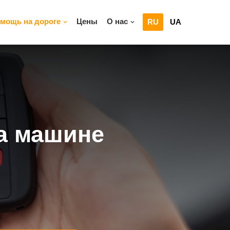
омощь на дороге
Цены
О нас
RU
UA
а машине