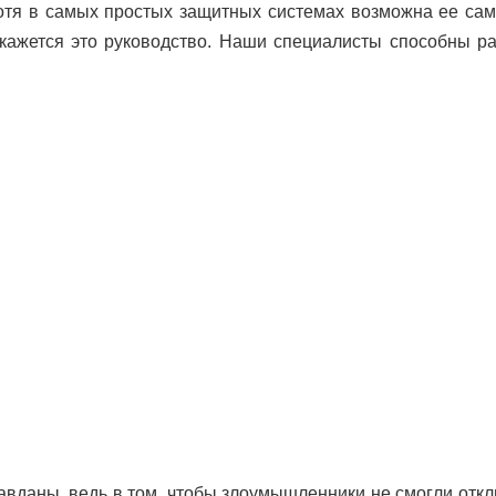
отя в самых простых защитных системах возможна ее сам
окажется это руководство. Наши специалисты способны р
вданы, ведь в том, чтобы злоумышленники не смогли откл