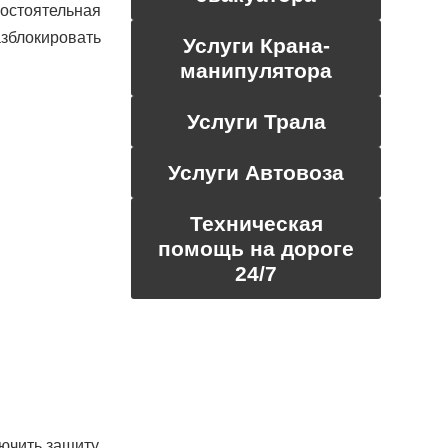
остоятельная
азблокировать
Услуги Крана-
манипулятора
Услуги Трала
Услуги Автовоза
Техническая
помощь на дороге
24/7
ючить защиту,