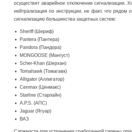
осуществят аварийное отключение сигнализации. Х
нейтрализация по инструкции, не факт, что рядом 
сигнализацию большинства защитных систем:
Sheriff (Шериф)
Pantera (Пантера)
Pandora (Пандора)
MONGOOSE (Мангуст)
Scher-Khan (Шерхан)
Tomahawk (Томагавк)
Alligator (Аллигатор)
Cenmax (Ценмакс)
Starline (Cтарлайн)
A.P.S. (АПС)
Jaguar (Ягуар)
ВАЗ
Сложности при устранении сработанной сирены опра