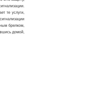
сигнализации.
ет те услуги,
сигнализации
вным брелком,
увшись домой,